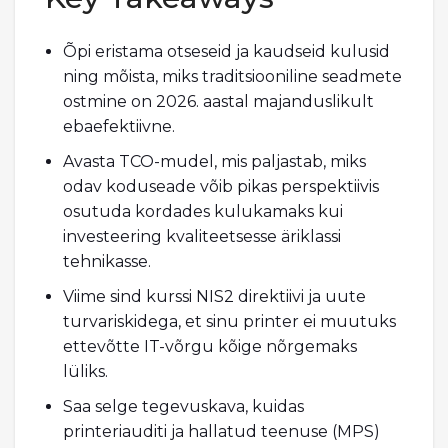
Õpi eristama otseseid ja kaudseid kulusid
ning mõista, miks traditsiooniline seadmete
ostmine on 2026. aastal majanduslikult
ebaefektiivne.
Avasta TCO-mudel, mis paljastab, miks
odav koduseade võib pikas perspektiivis
osutuda kordades kulukamaks kui
investeering kvaliteetsesse äriklassi
tehnikasse.
Viime sind kurssi NIS2 direktiivi ja uute
turvariskidega, et sinu printer ei muutuks
ettevõtte IT-võrgu kõige nõrgemaks
lüliks.
Saa selge tegevuskava, kuidas
printeriauditi ja hallatud teenuse (MPS)