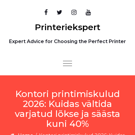
Skip to content
Printeriekspert
Expert Advice for Choosing the Perfect Printer
Toggle
navigation
Kontori printimiskulud
2026: Kuidas vältida
varjatud lõkse ja säästa
kuni 40%