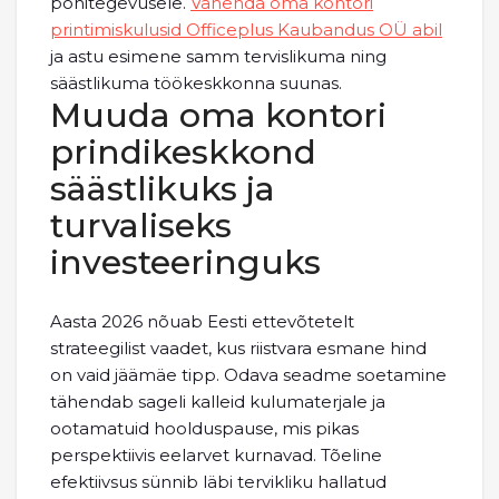
põhitegevusele.
Vähenda oma kontori
printimiskulusid Officeplus Kaubandus OÜ abil
ja astu esimene samm tervislikuma ning
säästlikuma töökeskkonna suunas.
Muuda oma kontori
prindikeskkond
säästlikuks ja
turvaliseks
investeeringuks
Aasta 2026 nõuab Eesti ettevõtetelt
strateegilist vaadet, kus riistvara esmane hind
on vaid jäämäe tipp. Odava seadme soetamine
tähendab sageli kalleid kulumaterjale ja
ootamatuid hoolduspause, mis pikas
perspektiivis eelarvet kurnavad. Tõeline
efektiivsus sünnib läbi tervikliku hallatud