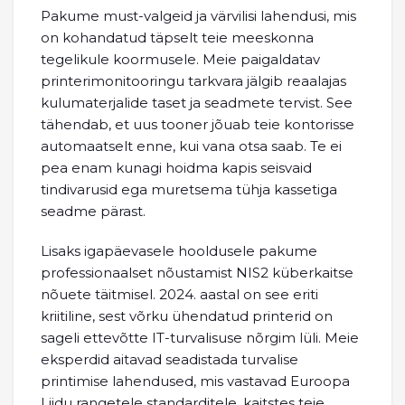
Pakume must-valgeid ja värvilisi lahendusi, mis
on kohandatud täpselt teie meeskonna
tegelikule koormusele. Meie paigaldatav
printerimonitooringu tarkvara jälgib reaalajas
kulumaterjalide taset ja seadmete tervist. See
tähendab, et uus tooner jõuab teie kontorisse
automaatselt enne, kui vana otsa saab. Te ei
pea enam kunagi hoidma kapis seisvaid
tindivarusid ega muretsema tühja kassetiga
seadme pärast.
Lisaks igapäevasele hooldusele pakume
professionaalset nõustamist NIS2 küberkaitse
nõuete täitmisel. 2024. aastal on see eriti
kriitiline, sest võrku ühendatud printerid on
sageli ettevõtte IT-turvalisuse nõrgim lüli. Meie
eksperdid aitavad seadistada turvalise
printimise lahendused, mis vastavad Euroopa
Liidu rangetele standarditele, kaitstes teie