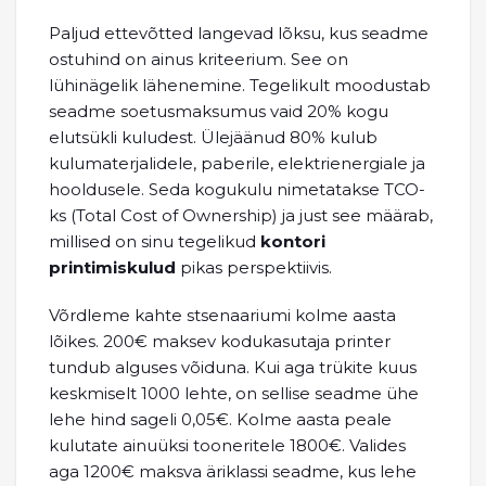
Paljud ettevõtted langevad lõksu, kus seadme
ostuhind on ainus kriteerium. See on
lühinägelik lähenemine. Tegelikult moodustab
seadme soetusmaksumus vaid 20% kogu
elutsükli kuludest. Ülejäänud 80% kulub
kulumaterjalidele, paberile, elektrienergiale ja
hooldusele. Seda kogukulu nimetatakse TCO-
ks (Total Cost of Ownership) ja just see määrab,
millised on sinu tegelikud
kontori
printimiskulud
pikas perspektiivis.
Võrdleme kahte stsenaariumi kolme aasta
lõikes. 200€ maksev kodukasutaja printer
tundub alguses võiduna. Kui aga trükite kuus
keskmiselt 1000 lehte, on sellise seadme ühe
lehe hind sageli 0,05€. Kolme aasta peale
kulutate ainuüksi tooneritele 1800€. Valides
aga 1200€ maksva äriklassi seadme, kus lehe