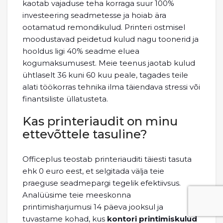
kaotab vajaduse teha korraga suur 100%
investeering seadmetesse ja hoiab ära
ootamatud remondikulud. Printeri ostmisel
moodustavad peidetud kulud nagu toonerid ja
hooldus ligi 40% seadme eluea
kogumaksumusest. Meie teenus jaotab kulud
ühtlaselt 36 kuni 60 kuu peale, tagades teile
alati töökorras tehnika ilma täiendava stressi või
finantsiliste üllatusteta.
Kas printeriaudit on minu
ettevõttele tasuline?
Officeplus teostab printeriauditi täiesti tasuta
ehk 0 euro eest, et selgitada välja teie
praeguse seadmepargi tegelik efektiivsus.
Analüüsime teie meeskonna
printimisharjumusi 14 päeva jooksul ja
tuvastame kohad, kus
kontori printimiskulud