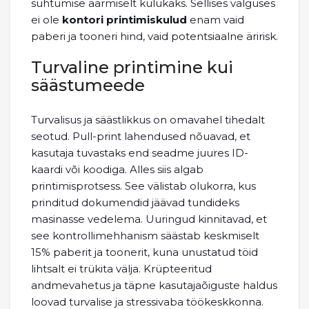
suhtumise äärmiselt kulukaks. Sellises valguses
ei ole
kontori printimiskulud
enam vaid
paberi ja tooneri hind, vaid potentsiaalne äririsk.
Turvaline printimine kui
säästumeede
Turvalisus ja säästlikkus on omavahel tihedalt
seotud. Pull-print lahendused nõuavad, et
kasutaja tuvastaks end seadme juures ID-
kaardi või koodiga. Alles siis algab
printimisprotsess. See välistab olukorra, kus
prinditud dokumendid jäävad tundideks
masinasse vedelema. Uuringud kinnitavad, et
see kontrollimehhanism säästab keskmiselt
15% paberit ja toonerit, kuna unustatud töid
lihtsalt ei trükita välja. Krüpteeritud
andmevahetus ja täpne kasutajaõiguste haldus
loovad turvalise ja stressivaba töökeskkonna.