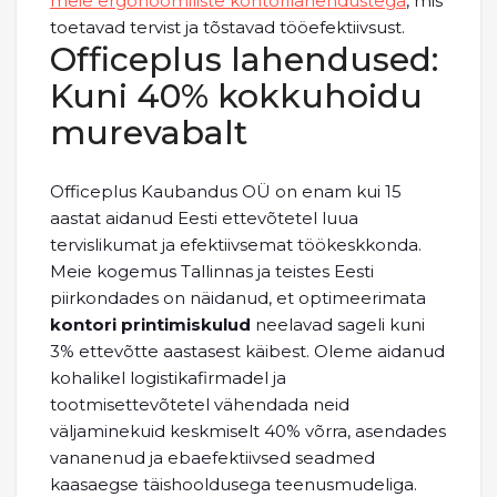
meie ergonoomiliste kontorilahendustega
, mis
toetavad tervist ja tõstavad tööefektiivsust.
Officeplus lahendused:
Kuni 40% kokkuhoidu
murevabalt
Officeplus Kaubandus OÜ on enam kui 15
aastat aidanud Eesti ettevõtetel luua
tervislikumat ja efektiivsemat töökeskkonda.
Meie kogemus Tallinnas ja teistes Eesti
piirkondades on näidanud, et optimeerimata
kontori printimiskulud
neelavad sageli kuni
3% ettevõtte aastasest käibest. Oleme aidanud
kohalikel logistikafirmadel ja
tootmisettevõtetel vähendada neid
väljaminekuid keskmiselt 40% võrra, asendades
vananenud ja ebaefektiivsed seadmed
kaasaegse täishooldusega teenusmudeliga.