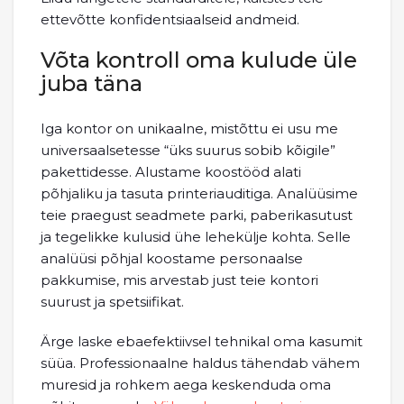
ettevõtte konfidentsiaalseid andmeid.
Võta kontroll oma kulude üle
juba täna
Iga kontor on unikaalne, mistõttu ei usu me
universaalsetesse “üks suurus sobib kõigile”
pakettidesse. Alustame koostööd alati
põhjaliku ja tasuta printeriauditiga. Analüüsime
teie praegust seadmete parki, paberikasutust
ja tegelikke kulusid ühe lehekülje kohta. Selle
analüüsi põhjal koostame personaalse
pakkumise, mis arvestab just teie kontori
suurust ja spetsiifikat.
Ärge laske ebaefektiivsel tehnikal oma kasumit
süüa. Professionaalne haldus tähendab vähem
muresid ja rohkem aega keskenduda oma