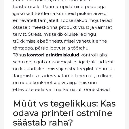
taastamisele. Raamatupidamine peab aga
igakuiselt töötlema kümneid pisikesi arveid
erinevatelt tarnijatelt. Tööseisakud mõjutavad
otseselt meeskonna produktiivsust ja vaimset
tervist. Stress, mis tekib olulise lepingu
trükkimise ebaõnnestumisel vahetult enne
tähtaega, pärsib loovust ja töörahu.
Tõhus
kontori printimiskulud
kontrolli alla
saamine algab arusaamast, et iga trükitud leht
on kuluartikkel, mis vajab strateegilist juhtimist.
Järgmistes osades vaatame lähemalt, millised
on need konkreetsed viis viga, mis sinu
ettevõtte eelarvet märkamatult õõnestavad.
Müüt vs tegelikkus: Kas
odava printeri ostmine
säästab raha?