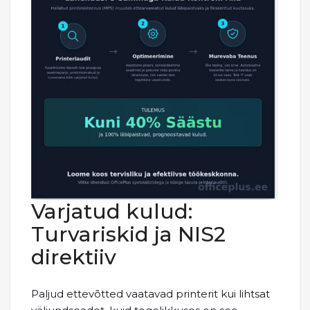
Varjatud kulud:
Turvariskid ja NIS2
direktiiv
Paljud ettevõtted vaatavad printerit kui lihtsat