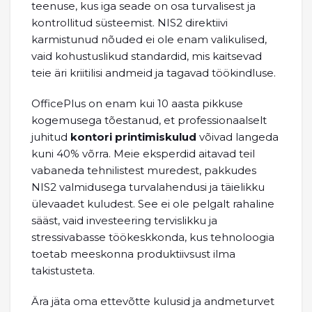
teenuse, kus iga seade on osa turvalisest ja
kontrollitud süsteemist. NIS2 direktiivi
karmistunud nõuded ei ole enam valikulised,
vaid kohustuslikud standardid, mis kaitsevad
teie äri kriitilisi andmeid ja tagavad töökindluse.
OfficePlus on enam kui 10 aasta pikkuse
kogemusega tõestanud, et professionaalselt
juhitud
kontori printimiskulud
võivad langeda
kuni 40% võrra. Meie eksperdid aitavad teil
vabaneda tehnilistest muredest, pakkudes
NIS2 valmidusega turvalahendusi ja täielikku
ülevaadet kuludest. See ei ole pelgalt rahaline
sääst, vaid investeering tervislikku ja
stressivabasse töökeskkonda, kus tehnoloogia
toetab meeskonna produktiivsust ilma
takistusteta.
Ära jäta oma ettevõtte kulusid ja andmeturvet