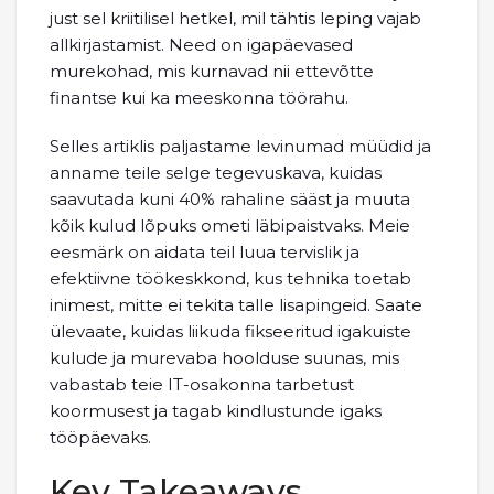
just sel kriitilisel hetkel, mil tähtis leping vajab
allkirjastamist. Need on igapäevased
murekohad, mis kurnavad nii ettevõtte
finantse kui ka meeskonna töörahu.
Selles artiklis paljastame levinumad müüdid ja
anname teile selge tegevuskava, kuidas
saavutada kuni 40% rahaline sääst ja muuta
kõik kulud lõpuks ometi läbipaistvaks. Meie
eesmärk on aidata teil luua tervislik ja
efektiivne töökeskkond, kus tehnika toetab
inimest, mitte ei tekita talle lisapingeid. Saate
ülevaate, kuidas liikuda fikseeritud igakuiste
kulude ja murevaba hoolduse suunas, mis
vabastab teie IT-osakonna tarbetust
koormusest ja tagab kindlustunde igaks
tööpäevaks.
Key Takeaways