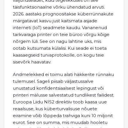
väljundseadet, kuid tegelikkuses on see
täisfunktsionaalne võrku ühendatud arvuti.
2026. aastaks prognoositakse küberrünnakute
märgatavat kasvu just kaitsmata asjade
interneti (IoT) seadmete kaudu. Vananenud
tarkvaraga printer on teie büroo võrgu kõige
nõrgem lüli. See on nagu lahtine uks, mis
ootab kutsumata külalisi. Kui seade ei toeta
kaasaegseid turvaprotokolle, on kogu teie
sisevõrk haavatav.
Andmelekked ei toimu alati häkkerite rünnaku
tulemusel. Sageli piisab väljastussalve
unustatud konfidentsiaalsest lepingust või
printeri mälusse salvestatud tundlikest failidest.
Euroopa Liidu NIS2 direktiiv toob kaasa uue
reaalsuse, kus küberturvalisuse nõuete
eiramine võib lõppeda trahviga kuni 10 miljonit
eurot. See on summa, mis muudab hooletu