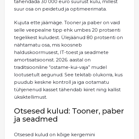
tähendada 30 000 euro suurust kulu, millest
suur osa on peidetud ja optimeerimata.
Kujuta ette jäämäge. Tooner ja paber on vaid
selle veepealne tipp ehk umbes 20 protsenti
tegelikest kuludest. Ülejäänud 80 protsenti on
nähtamatu osa, mis koosneb
halduskoormusest, IT-toest ja seadmete
amortisatsioonist. 2026. aastal on
traditsiooniline “ostame-kui-vaja” mudel
lootusetult aegunud. See tekitab olukorra, kus
puudub keskne kontroll ja iga ootamatu
tühjenenud kasset tähendab kiiret ning kallist
üksiktellimust.
Otsesed kulud: Tooner, paber
ja seadmed
Otsesed kulud on kõige kergemini