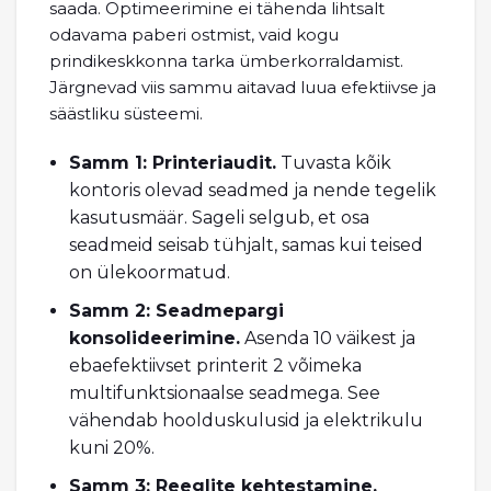
saada. Optimeerimine ei tähenda lihtsalt
odavama paberi ostmist, vaid kogu
prindikeskkonna tarka ümberkorraldamist.
Järgnevad viis sammu aitavad luua efektiivse ja
säästliku süsteemi.
Samm 1: Printeriaudit.
Tuvasta kõik
kontoris olevad seadmed ja nende tegelik
kasutusmäär. Sageli selgub, et osa
seadmeid seisab tühjalt, samas kui teised
on ülekoormatud.
Samm 2: Seadmepargi
konsolideerimine.
Asenda 10 väikest ja
ebaefektiivset printerit 2 võimeka
multifunktsionaalse seadmega. See
vähendab hoolduskulusid ja elektrikulu
kuni 20%.
Samm 3: Reeglite kehtestamine.