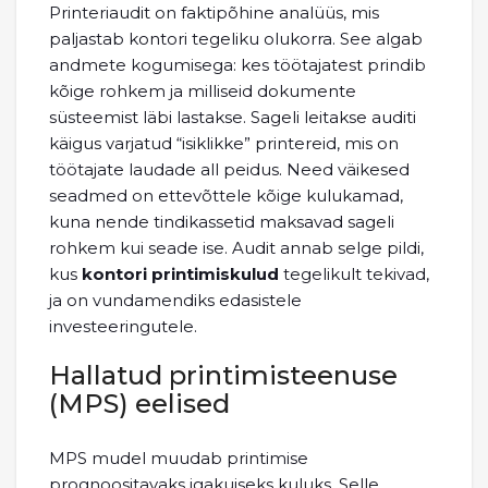
Printeriaudit on faktipõhine analüüs, mis
paljastab kontori tegeliku olukorra. See algab
andmete kogumisega: kes töötajatest prindib
kõige rohkem ja milliseid dokumente
süsteemist läbi lastakse. Sageli leitakse auditi
käigus varjatud “isiklikke” printereid, mis on
töötajate laudade all peidus. Need väikesed
seadmed on ettevõttele kõige kulukamad,
kuna nende tindikassetid maksavad sageli
rohkem kui seade ise. Audit annab selge pildi,
kus
kontori printimiskulud
tegelikult tekivad,
ja on vundamendiks edasistele
investeeringutele.
Hallatud printimisteenuse
(MPS) eelised
MPS mudel muudab printimise
prognoositavaks igakuiseks kuluks. Selle