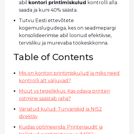
abil
kontori printimiskulud
kontrolli alla
saada ja kuni 40% säästa.
Tutvu Eesti ettevõtete
kogemuslugudega, kes on seadmepargi
konsolideerimise abil loonud efektiivse,
tervisliku ja murevaba töökeskkonna.
Table of Contents
Mis on kontori printimiskulud ja miks need
kontrolli alt väljuvad?
Müüt vs tegelikkus: Kas odava printeri
ostmine säästab raha?
Varjatud kulud: Turvariskid ja NIS2
direktiiv
Kuidas optimeerida: Printeriaudit ja