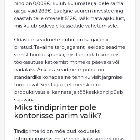
hind on 0,008€, kulub kulumaterjalidele sama
ajaga vaid 288€. Esialgne suurem investeering
säästab teile otseselt 512€, rääkimata ajakulust,
mis kulub pidevale kassettide vahetamisele.
Odavate seadmete puhul on ka garantii
piiratud. Tavaline tarbijagarantii eeldab seadme
viimist hoolduspunkti, mis tähendab kontoris
töökasutuse katkemist mitmeks päevaks või
nädalaks. Äriklassi seadmete puhul on
standardiks kohapealne tehniku visiit järgmisel
tööpäeval. See tagab, et meeskonna
produktiivsus ei kannata ja töökeskkond püsib
sujuvana.
Miks tindiprinter pole
kontorisse parim valik?
Tindiprinterid on mõeldud koduseks
fotoprintimiseks, mitte mahukaks kontoritööks.