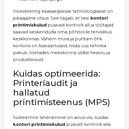
Investeering kaasaegsesse tehnoloogiasse on
pikaajaline otsus. See tagab, et teie
kontori
printimiskulud
püsivad kontrolli all ja töötajad
saavad keskenduda oma põhitööle tervislikus
keskkonnas. Vähem müra ja puhtam õhk
kontoris on lisaväärtused, mida uus tehnika
pakub, toetades meeskonna üldist heaolu ja
produktiivsust.
Kuidas optimeerida:
Printeriaudit ja
hallatud
printimisteenus (MPS)
Süsteemne lähenemine on ainus viis, kuidas
kontori printimiskulud
püsivalt kontrolli alla