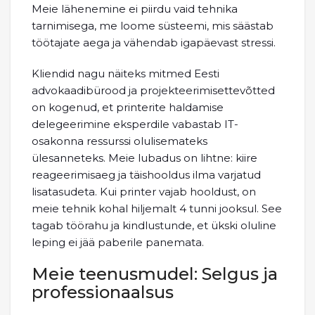
Meie lähenemine ei piirdu vaid tehnika
tarnimisega, me loome süsteemi, mis säästab
töötajate aega ja vähendab igapäevast stressi.
Kliendid nagu näiteks mitmed Eesti
advokaadibürood ja projekteerimisettevõtted
on kogenud, et printerite haldamise
delegeerimine eksperdile vabastab IT-
osakonna ressurssi olulisemateks
ülesanneteks. Meie lubadus on lihtne: kiire
reageerimisaeg ja täishooldus ilma varjatud
lisatasudeta. Kui printer vajab hooldust, on
meie tehnik kohal hiljemalt 4 tunni jooksul. See
tagab töörahu ja kindlustunde, et ükski oluline
leping ei jää paberile panemata.
Meie teenusmudel: Selgus ja
professionaalsus