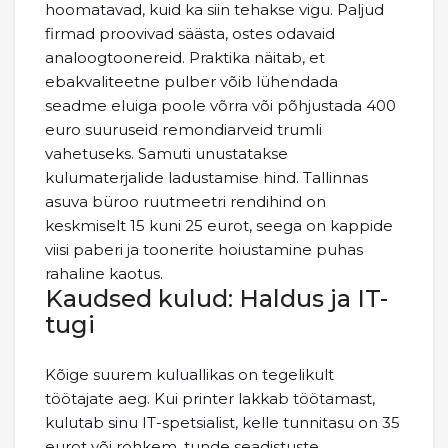
hoomatavad, kuid ka siin tehakse vigu. Paljud
firmad proovivad säästa, ostes odavaid
analoogtoonereid. Praktika näitab, et
ebakvaliteetne pulber võib lühendada
seadme eluiga poole võrra või põhjustada 400
euro suuruseid remondiarveid trumli
vahetuseks. Samuti unustatakse
kulumaterjalide ladustamise hind. Tallinnas
asuva büroo ruutmeetri rendihind on
keskmiselt 15 kuni 25 eurot, seega on kappide
viisi paberi ja toonerite hoiustamine puhas
rahaline kaotus.
Kaudsed kulud: Haldus ja IT-
tugi
Kõige suurem kuluallikas on tegelikult
töötajate aeg. Kui printer lakkab töötamast,
kulutab sinu IT-spetsialist, kelle tunnitasu on 35
eurot või rohkem, tunde seadistuste