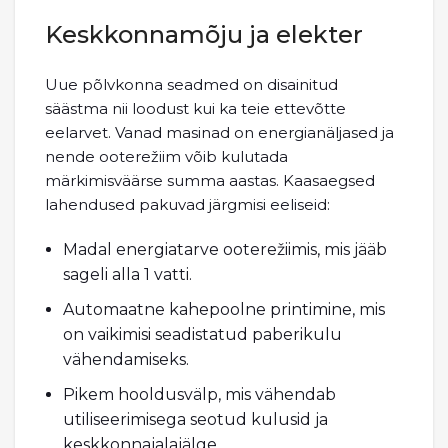
Keskkonnamõju ja elekter
Uue põlvkonna seadmed on disainitud
säästma nii loodust kui ka teie ettevõtte
eelarvet. Vanad masinad on energianäljased ja
nende ooterežiim võib kulutada
märkimisväärse summa aastas. Kaasaegsed
lahendused pakuvad järgmisi eeliseid:
Madal energiatarve ooterežiimis, mis jääb
sageli alla 1 vatti.
Automaatne kahepoolne printimine, mis
on vaikimisi seadistatud paberikulu
vähendamiseks.
Pikem hooldusvälp, mis vähendab
utiliseerimisega seotud kulusid ja
keskkonnajalajälge.