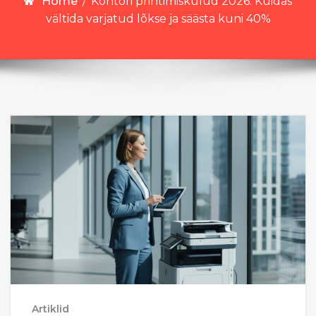
Home
/
Kontori printimiskulud 2026: Kuidas
vältida varjatud lõkse ja säästa kuni 40%
Artiklid