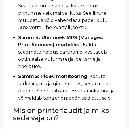
Seadista must-valge ja kahepoolne
printimine vaikimisi valikuks. See lihtne
muudatus võib vähendada paberikulu
30% võrra ühe kvartali jooksul.
Samm 4: Üleminek MPS (Managed
Print Services) mudelile.
Usalda
seadmete haldus partnerile, kes tagab
optimaalse kulumaterjalide tarne ja
hoolduse.
Samm 5: Pidev monitooring.
Kasuta
tarkvara, mis jälgib reaalajas, kes ja mida
prindib. See hoiab ära ressursi raiskamise ja
võimaldab teha andmepõhiseid otsuseid.
Mis on printeriaudit ja miks
seda vaja on?