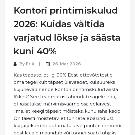
Kontori printimiskulud
2026: Kuidas vältida
varjatud lõkse ja säästa
kuni 40%
By
Erik
26. Mar 2026
Kas teadsite, et ligi 90% Eesti ettevõtetest ei
oma tegelikult täpset ülevaadet, kui suureks
kujunevad nende kontori printimiskulud aasta
lõikes? See teadmatus tähendab sageli seda,
et raisatakse märkimisväärne osa eelarvest
ilma, et keegi täpselt mõistaks, kuhu raha kaob.
On täiesti mõistetav, et tunnete ebakindlust,
kui järjekordne ootamatu arve printeri remondi
eest lauale maandub või tooner saab tühjaks