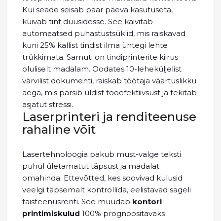
Kui seade seisab paar päeva kasutuseta,
kuivab tint düüsidesse. See käivitab
automaatsed puhastustsüklid, mis raiskavad
kuni 25% kallist tindist ilma ühtegi lehte
trükkimata. Samuti on tindiprinterite kiirus
oluliselt madalam. Oodates 10-leheküljelist
värvilist dokumenti, raiskab töötaja väärtuslikku
aega, mis pärsib üldist tööefektiivsust ja tekitab
asjatut stressi.
Laserprinteri ja renditeenuse
rahaline võit
Lasertehnoloogia pakub must-valge teksti
puhul ületamatut täpsust ja madalat
omahinda. Ettevõtted, kes soovivad kulusid
veelgi täpsemalt kontrollida, eelistavad sageli
täisteenusrenti. See muudab
kontori
printimiskulud
100% prognoositavaks