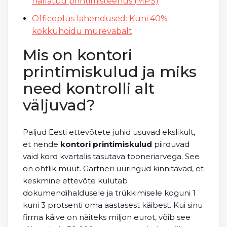
hallatud printimisteenus (MPS)
Officeplus lahendused: Kuni 40%
kokkuhoidu murevabalt
Mis on kontori
printimiskulud ja miks
need kontrolli alt
väljuvad?
Paljud Eesti ettevõtete juhid usuvad ekslikult,
et nende
kontori printimiskulud
piirduvad
vaid kord kvartalis tasutava tooneriarvega. See
on ohtlik müüt. Gartneri uuringud kinnitavad, et
keskmine ettevõte kulutab
dokumendihaldusele ja trükkimisele koguni 1
kuni 3 protsenti oma aastasest käibest. Kui sinu
firma käive on näiteks miljon eurot, võib see