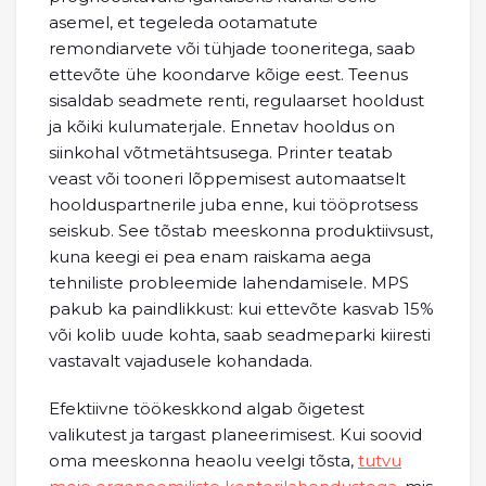
asemel, et tegeleda ootamatute
remondiarvete või tühjade tooneritega, saab
ettevõte ühe koondarve kõige eest. Teenus
sisaldab seadmete renti, regulaarset hooldust
ja kõiki kulumaterjale. Ennetav hooldus on
siinkohal võtmetähtsusega. Printer teatab
veast või tooneri lõppemisest automaatselt
hoolduspartnerile juba enne, kui tööprotsess
seiskub. See tõstab meeskonna produktiivsust,
kuna keegi ei pea enam raiskama aega
tehniliste probleemide lahendamisele. MPS
pakub ka paindlikkust: kui ettevõte kasvab 15%
või kolib uude kohta, saab seadmeparki kiiresti
vastavalt vajadusele kohandada.
Efektiivne töökeskkond algab õigetest
valikutest ja targast planeerimisest. Kui soovid
oma meeskonna heaolu veelgi tõsta,
tutvu