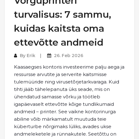
Võrguprinteri
turvalisus: 7 sammu,
kuidas kaitsta oma
ettevõtte andmeid
By
Erik
26. Feb 2026
Kaasaegses kontoris investeerime palju aega ja
ressursse arvutite ja serverite kaitsmisse
tulemüüride ning viirusetõrjetarkvaraga. Kuid
tihti jääb tähelepanuta üks seade, mis on
ühendatud samasse võrku ja töötleb
igapäevaselt ettevõtte kõige tundlikumaid
andmeid – printer. See vaikne kontorinurga
abiline võib märkamatult muutuda teie
küberturbe nõrgimaks lüliks, avades ukse
andmeleketele ja rünnakutele. Seetõttu on