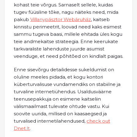
kohast teie võrgus. Sarnaselt sellele, kuidas
tugev füüsiline tõke, nagu näiteks need, mida
pakub
Villanypásztor Webáruház
, kaitseb
kinnistu perimeetrit, loovad need kaks esimest
sammu tugeva baasi, millele ehitada üles kogu
teie andmekaitse strateegia. Enne keerukate
tarkvaraliste lahenduste juurde asumist
veenduge, et need põhitõed on kindlalt paigas.
Enne sisevõrgu detailidesse sukeldumist on
oluline meeles pidada, et kogu kontori
küberturvalisuse vundamendiks on stabiilne ja
turvaline internetiühendus. Usaldusväärne
teenusepakkuja on esimene kaitseliin
välismaailmast tulevate ohtude vastu. Kui
soovite uurida, millised on kaasaegsed ja
turvalised internetilahendused,
check out
Dnet.lt
.