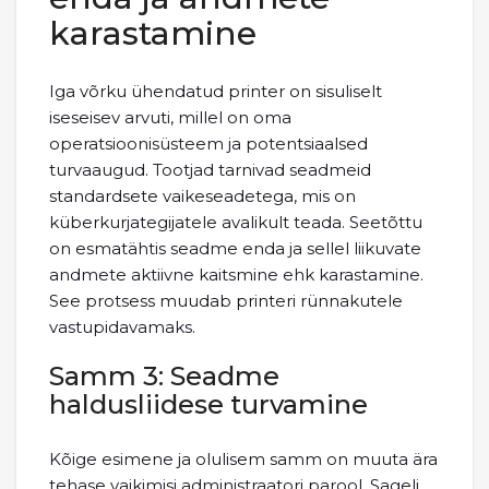
karastamine
Iga võrku ühendatud printer on sisuliselt
iseseisev arvuti, millel on oma
operatsioonisüsteem ja potentsiaalsed
turvaaugud. Tootjad tarnivad seadmeid
standardsete vaikeseadetega, mis on
küberkurjategijatele avalikult teada. Seetõttu
on esmatähtis seadme enda ja sellel liikuvate
andmete aktiivne kaitsmine ehk karastamine.
See protsess muudab printeri rünnakutele
vastupidavamaks.
Samm 3: Seadme
haldusliidese turvamine
Kõige esimene ja olulisem samm on muuta ära
tehase vaikimisi administraatori parool. Sageli