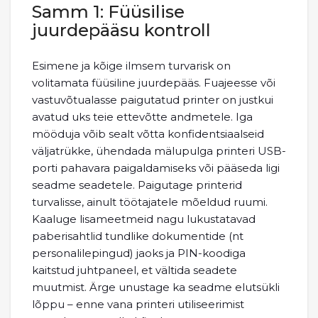
Samm 1: Füüsilise
juurdepääsu kontroll
Esimene ja kõige ilmsem turvarisk on
volitamata füüsiline juurdepääs. Fuajeesse või
vastuvõtualasse paigutatud printer on justkui
avatud uks teie ettevõtte andmetele. Iga
mööduja võib sealt võtta konfidentsiaalseid
väljatrükke, ühendada mälupulga printeri USB-
porti pahavara paigaldamiseks või pääseda ligi
seadme seadetele. Paigutage printerid
turvalisse, ainult töötajatele mõeldud ruumi.
Kaaluge lisameetmeid nagu lukustatavad
paberisahtlid tundlike dokumentide (nt
personalilepingud) jaoks ja PIN-koodiga
kaitstud juhtpaneel, et vältida seadete
muutmist. Ärge unustage ka seadme elutsükli
lõppu – enne vana printeri utiliseerimist