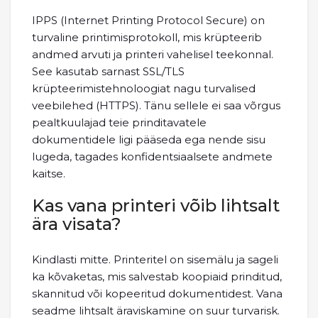
IPPS (Internet Printing Protocol Secure) on
turvaline printimisprotokoll, mis krüpteerib
andmed arvuti ja printeri vahelisel teekonnal.
See kasutab sarnast SSL/TLS
krüpteerimistehnoloogiat nagu turvalised
veebilehed (HTTPS). Tänu sellele ei saa võrgus
pealtkuulajad teie prinditavatele
dokumentidele ligi pääseda ega nende sisu
lugeda, tagades konfidentsiaalsete andmete
kaitse.
Kas vana printeri võib lihtsalt
ära visata?
Kindlasti mitte. Printeritel on sisemälu ja sageli
ka kõvaketas, mis salvestab koopiaid prinditud,
skannitud või kopeeritud dokumentidest. Vana
seadme lihtsalt äraviskamine on suur turvarisk.