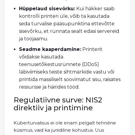
Hüppelaud sisevõrku:
Kui häkker saab
kontrolli printeri üle, võib ta kasutada
seda turvalise pääsupunktina ettevõtte
sisevõrku, et rünnata sealt edasi servereid
ja tööjaamu.
Seadme kaaperdamine:
Printerit
võidakse kasutada
teenusetõkestusrünnete (DDoS)
läbiviimiseks teiste sihtmärkide vastu või
printida massiliselt soovimatut sisu, raisates
ressursse ja häirides tööd.
Regulatiivne surve: NIS2
direktiiv ja printimine
Küberturvalisus ei ole enam pelgalt tehniline
küsimus, vaid ka juriidiline kohustus. Uus