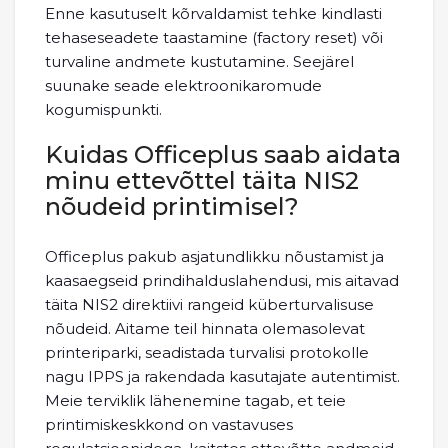
Enne kasutuselt kõrvaldamist tehke kindlasti
tehaseseadete taastamine (factory reset) või
turvaline andmete kustutamine. Seejärel
suunake seade elektroonikaromude
kogumispunkti.
Kuidas Officeplus saab aidata
minu ettevõttel täita NIS2
nõudeid printimisel?
Officeplus pakub asjatundlikku nõustamist ja
kaasaegseid prindihalduslahendusi, mis aitavad
täita NIS2 direktiivi rangeid küberturvalisuse
nõudeid. Aitame teil hinnata olemasolevat
printeriparki, seadistada turvalisi protokolle
nagu IPPS ja rakendada kasutajate autentimist.
Meie terviklik lähenemine tagab, et teie
printimiskeskkond on vastavuses