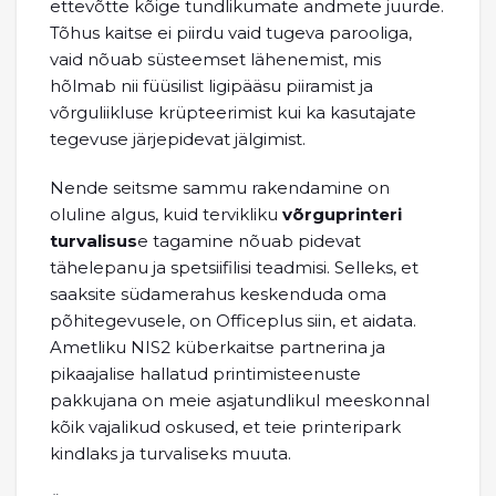
ettevõtte kõige tundlikumate andmete juurde.
Tõhus kaitse ei piirdu vaid tugeva parooliga,
vaid nõuab süsteemset lähenemist, mis
hõlmab nii füüsilist ligipääsu piiramist ja
võrguliikluse krüpteerimist kui ka kasutajate
tegevuse järjepidevat jälgimist.
Nende seitsme sammu rakendamine on
oluline algus, kuid tervikliku
võrguprinteri
turvalisus
e tagamine nõuab pidevat
tähelepanu ja spetsiifilisi teadmisi. Selleks, et
saaksite südamerahus keskenduda oma
põhitegevusele, on Officeplus siin, et aidata.
Ametliku NIS2 küberkaitse partnerina ja
pikaajalise hallatud printimisteenuste
pakkujana on meie asjatundlikul meeskonnal
kõik vajalikud oskused, et teie printeripark
kindlaks ja turvaliseks muuta.