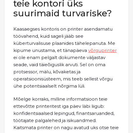
teie kontori üks
suurimaid turvariske?
Kaasaegses kontoris on printer asendamatu
töövahend, kuid sageli jääb see
küberturvalisuse plaanides tähelepanuta. Me
kipume unustama, et tänapäeva
võrguprinter
ei ole enam pelgalt dokumente väljastav
seade, vaid täieõiguslik arvuti. Sel on oma
protsessor, mälu, kõvaketas ja
operatsioonisüsteem, mis teeb sellest võrgu
ühe potentsiaalselt nõrgima lüli.
Mõelge korraks, milline informatsioon teie
ettevõtte printeritest iga päev läbi liigub:
konfidentsiaalsed lepingud, finantsaruanded,
töötajate palgalehed ja isikuandmed.
Kaitsmata printer on nagu avatud uks otse teie