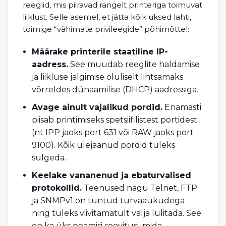
reeglid, mis piiravad rangelt printeriga toimuvat
liiklust. Selle asemel, et jätta kõik uksed lahti,
toimige “vähimate privileegide” põhimõttel:
Määrake printerile staatiline IP-
aadress.
See muudab reeglite haldamise
ja liikluse jälgimise oluliselt lihtsamaks
võrreldes dünaamilise (DHCP) aadressiga.
Avage ainult vajalikud pordid.
Enamasti
piisab printimiseks spetsiifilistest portidest
(nt IPP jaoks port 631 või RAW jaoks port
9100). Kõik ülejäänud pordid tuleks
sulgeda.
Keelake vananenud ja ebaturvalised
protokollid.
Teenused nagu Telnet, FTP
ja SNMPv1 on tuntud turvaaukudega
ning tuleks viivitamatult välja lülitada. See
on ka üks peamisi soovitusi, mida