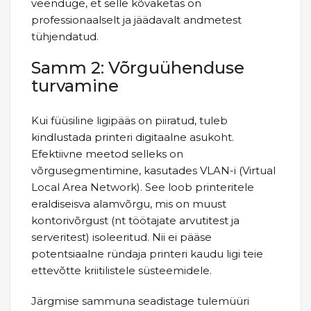
veenduge, et selle kõvaketas on
professionaalselt ja jäädavalt andmetest
tühjendatud.
Samm 2: Võrguühenduse
turvamine
Kui füüsiline ligipääs on piiratud, tuleb
kindlustada printeri digitaalne asukoht.
Efektiivne meetod selleks on
võrgusegmentimine, kasutades VLAN-i (Virtual
Local Area Network). See loob printeritele
eraldiseisva alamvõrgu, mis on muust
kontorivõrgust (nt töötajate arvutitest ja
serveritest) isoleeritud. Nii ei pääse
potentsiaalne ründaja printeri kaudu ligi teie
ettevõtte kriitilistele süsteemidele.
Järgmise sammuna seadistage tulemüüri