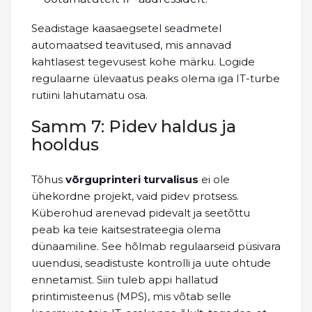
Seadistage kaasaegsetel seadmetel
automaatsed teavitused, mis annavad
kahtlasest tegevusest kohe märku. Logide
regulaarne ülevaatus peaks olema iga IT-turbe
rutiini lahutamatu osa.
Samm 7: Pidev haldus ja
hooldus
Tõhus
võrguprinteri turvalisus
ei ole
ühekordne projekt, vaid pidev protsess.
Küberohud arenevad pidevalt ja seetõttu
peab ka teie kaitsestrateegia olema
dünaamiline. See hõlmab regulaarseid püsivara
uuendusi, seadistuste kontrolli ja uute ohtude
ennetamist. Siin tuleb appi hallatud
printimisteenus (MPS), mis võtab selle