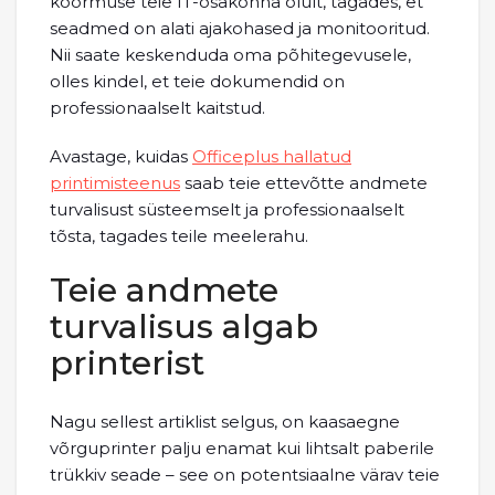
koormuse teie IT-osakonna õlult, tagades, et
seadmed on alati ajakohased ja monitooritud.
Nii saate keskenduda oma põhitegevusele,
olles kindel, et teie dokumendid on
professionaalselt kaitstud.
Avastage, kuidas
Officeplus hallatud
printimisteenus
saab teie ettevõtte andmete
turvalisust süsteemselt ja professionaalselt
tõsta, tagades teile meelerahu.
Teie andmete
turvalisus algab
printerist
Nagu sellest artiklist selgus, on kaasaegne
võrguprinter palju enamat kui lihtsalt paberile
trükkiv seade – see on potentsiaalne värav teie