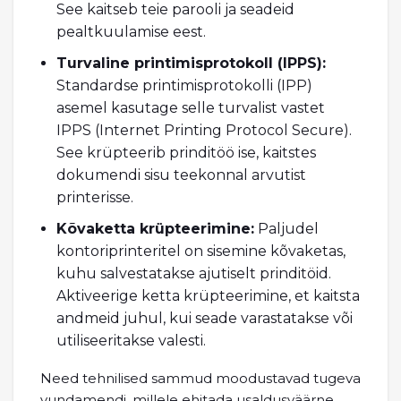
See kaitseb teie parooli ja seadeid
pealtkuulamise eest.
Turvaline printimisprotokoll (IPPS):
Standardse printimisprotokolli (IPP)
asemel kasutage selle turvalist vastet
IPPS (Internet Printing Protocol Secure).
See krüpteerib prinditöö ise, kaitstes
dokumendi sisu teekonnal arvutist
printerisse.
Kõvaketta krüpteerimine:
Paljudel
kontoriprinteritel on sisemine kõvaketas,
kuhu salvestatakse ajutiselt prinditöid.
Aktiveerige ketta krüpteerimine, et kaitsta
andmeid juhul, kui seade varastatakse või
utiliseeritakse valesti.
Need tehnilised sammud moodustavad tugeva
vundamendi, millele ehitada usaldusväärne