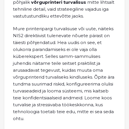
põhjalik
võrguprinteri turvalisus
mitte lihtsalt
tehniline detail, vaid strateegiline vajadus iga
vastutustundliku ettevõtte jaoks.
Mure printeripargi turvalisuse või uute, näiteks
NIS2 direktiivist tulenevate nõuete pärast on
täiesti põhjendatud. Hea uudis on see, et
olukorra parandamiseks ei ole vaja olla
küberekspert. Selles samm-sammulises
juhendis näitame teile seitset praktilist ja
arusaadavat tegevust, kuidas muuta oma
võrguprinterid turvaliseks kindluseks. Õpite ära
tundma suurimad riskid, konfigureerima olulisi
turvaseadeid ja looma süsteemi, mis kaitseb
teie konfidentsiaalseid andmeid. Loome koos
turvalise ja stressivaba töökeskkonna, kus
tehnoloogia toetab teie edu, mitte ei sea seda
ohtu.