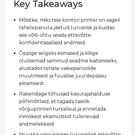
Key Takeaways
Mõistke, miks teie kontori printer on sageli
tähelepanuta jäetud turvarisk ja kuidas
see võib ohtu seada ettevõtte
konfidentsiaalseid andmeid.
Õppige selgeks esmased ja kõige
olulisemad sammud seadme kaitsmiseks,
alustades tehase vaikeparoolide
muutmisest ja füüsilise juurdepääsu
piiramisest.
Rakendage tõhusaid kasutajahalduse
põhimõtteid, et tagada täielik
võrguprinteri turvalisus ja ennetada
inimlikest eksimustest tulenevaid
andmelekkeid.
Muutke oma printer turvariskist ettevõtte