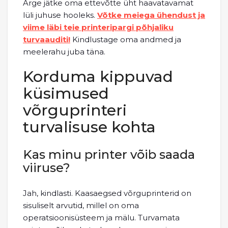
Ärge jätke oma ettevõtte üht haavatavamat
lüli juhuse hooleks.
Võtke meiega ühendust ja
viime läbi teie printeripargi põhjaliku
turvaauditi!
Kindlustage oma andmed ja
meelerahu juba täna.
Korduma kippuvad
küsimused
võrguprinteri
turvalisuse kohta
Kas minu printer võib saada
viiruse?
Jah, kindlasti. Kaasaegsed võrguprinterid on
sisuliselt arvutid, millel on oma
operatsioonisüsteem ja mälu. Turvamata