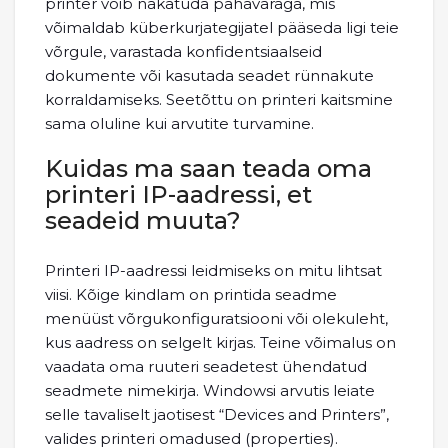
printer võib nakatuda pahavaraga, mis
võimaldab küberkurjategijatel pääseda ligi teie
võrgule, varastada konfidentsiaalseid
dokumente või kasutada seadet rünnakute
korraldamiseks. Seetõttu on printeri kaitsmine
sama oluline kui arvutite turvamine.
Kuidas ma saan teada oma
printeri IP-aadressi, et
seadeid muuta?
Printeri IP-aadressi leidmiseks on mitu lihtsat
viisi. Kõige kindlam on printida seadme
menüüst võrgukonfiguratsiooni või olekuleht,
kus aadress on selgelt kirjas. Teine võimalus on
vaadata oma ruuteri seadetest ühendatud
seadmete nimekirja. Windowsi arvutis leiate
selle tavaliselt jaotisest “Devices and Printers”,
valides printeri omadused (properties).