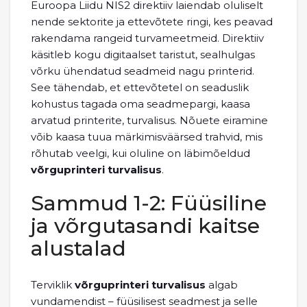
Euroopa Liidu NIS2 direktiiv laiendab oluliselt
nende sektorite ja ettevõtete ringi, kes peavad
rakendama rangeid turvameetmeid. Direktiiv
käsitleb kogu digitaalset taristut, sealhulgas
võrku ühendatud seadmeid nagu printerid.
See tähendab, et ettevõtetel on seaduslik
kohustus tagada oma seadmepargi, kaasa
arvatud printerite, turvalisus. Nõuete eiramine
võib kaasa tuua märkimisväärsed trahvid, mis
rõhutab veelgi, kui oluline on läbimõeldud
võrguprinteri turvalisus
.
Sammud 1-2: Füüsiline
ja võrgutasandi kaitse
alustalad
Terviklik
võrguprinteri turvalisus
algab
vundamendist – füüsilisest seadmest ja selle