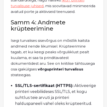
standarditega, nagu näiteks
NIST printeri
turvalisuse juhised
, mis soovitavad minimeerida
avatud porte ja aktiivseid teenuseid.
Samm 4: Andmete
krüpteerimine
Isegi turvalises sisevõrgus on mõistlik kaitsta
andmeid nende liikumisel. Krüpteerimine
tagab, et kui keegi peaks võrguliiklust pealt
kuulama, ei saa ta prinditavatest
dokumentidest aru. See on kriitilise tähtsusega
osa igakülgses
võrguprinteri turvalisus
strateegias.
SSL/TLS-sertifikaat (HTTPS):
Aktiveerige
printeri veebiliideses SSL/TLS, et kogu
suhtlus teie arvuti ja printeri
halduspaneeli vahel oleks krüpteeritud.