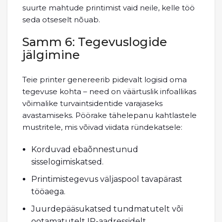
suurte mahtude printimist vaid neile, kelle töö
seda otseselt nõuab.
Samm 6: Tegevuslogide
jälgimine
Teie printer genereerib pidevalt logisid oma
tegevuse kohta – need on väärtuslik infoallikas
võimalike turvaintsidentide varajaseks
avastamiseks. Pöörake tähelepanu kahtlastele
mustritele, mis võivad viidata ründekatsele:
Korduvad ebaõnnestunud
sisselogimiskatsed.
Printimistegevus väljaspool tavapärast
tööaega.
Juurdepääsukatsed tundmatutelt või
ootamatutelt IP-aadressidelt.