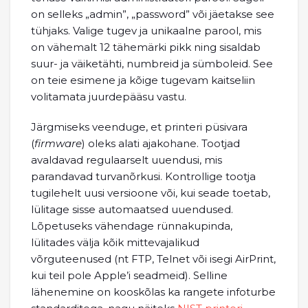
on selleks „admin”, „password” või jäetakse see
tühjaks. Valige tugev ja unikaalne parool, mis
on vähemalt 12 tähemärki pikk ning sisaldab
suur- ja väiketähti, numbreid ja sümboleid. See
on teie esimene ja kõige tugevam kaitseliin
volitamata juurdepääsu vastu.
Järgmiseks veenduge, et printeri püsivara
(
firmware
) oleks alati ajakohane. Tootjad
avaldavad regulaarselt uuendusi, mis
parandavad turvanõrkusi. Kontrollige tootja
tugilehelt uusi versioone või, kui seade toetab,
lülitage sisse automaatsed uuendused.
Lõpetuseks vähendage rünnakupinda,
lülitades välja kõik mittevajalikud
võrguteenused (nt FTP, Telnet või isegi AirPrint,
kui teil pole Apple’i seadmeid). Selline
lähenemine on kooskõlas ka rangete infoturbe