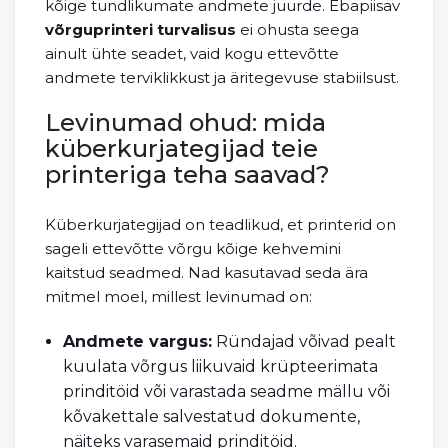
kõige tundlikumate andmete juurde. Ebapiisav
võrguprinteri turvalisus
ei ohusta seega
ainult ühte seadet, vaid kogu ettevõtte
andmete terviklikkust ja äritegevuse stabiilsust.
Levinumad ohud: mida
küberkurjategijad teie
printeriga teha saavad?
Küberkurjategijad on teadlikud, et printerid on
sageli ettevõtte võrgu kõige kehvemini
kaitstud seadmed. Nad kasutavad seda ära
mitmel moel, millest levinumad on:
Andmete vargus:
Ründajad võivad pealt
kuulata võrgus liikuvaid krüpteerimata
prinditöid või varastada seadme mällu või
kõvakettale salvestatud dokumente,
näiteks varasemaid prinditöid.