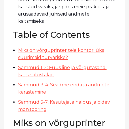
kaitstud varaks, järgides meie praktilisi ja
arusaadavaid juhiseid andmete
kaitsmiseks.
Table of Contents
Miks on võrguprinter teie kontori üks
suurimaid turvariske?
Sammud 1-2: Füüsiline ja võrgutasandi
kaitse alustalad
Sammud 3-4: Seadme enda ja andmete
karastamine
Sammud 5-7: Kasutajate haldus ja pidev
monitooring
Miks on võrguprinter