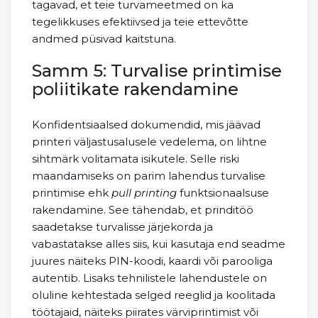
tagavad, et teie turvameetmed on ka
tegelikkuses efektiivsed ja teie ettevõtte
andmed püsivad kaitstuna.
Samm 5: Turvalise printimise
poliitikate rakendamine
Konfidentsiaalsed dokumendid, mis jäävad
printeri väljastusalusele vedelema, on lihtne
sihtmärk volitamata isikutele. Selle riski
maandamiseks on parim lahendus turvalise
printimise ehk
pull printing
funktsionaalsuse
rakendamine. See tähendab, et prinditöö
saadetakse turvalisse järjekorda ja
vabastatakse alles siis, kui kasutaja end seadme
juures näiteks PIN-koodi, kaardi või parooliga
autentib. Lisaks tehnilistele lahendustele on
oluline kehtestada selged reeglid ja koolitada
töötajaid, näiteks piirates värviprintimist või