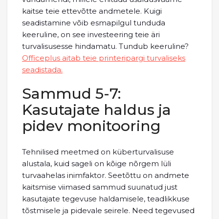
kaitse teie ettevõtte andmetele. Kuigi
seadistamine võib esmapilgul tunduda
keeruline, on see investeering teie äri
turvalisusesse hindamatu. Tundub keeruline?
Officeplus aitab teie printeripargi turvaliseks
seadistada.
Sammud 5-7:
Kasutajate haldus ja
pidev monitooring
Tehnilised meetmed on küberturvalisuse
alustala, kuid sageli on kõige nõrgem lüli
turvaahelas inimfaktor. Seetõttu on andmete
kaitsmise viimased sammud suunatud just
kasutajate tegevuse haldamisele, teadlikkuse
tõstmisele ja pidevale seirele. Need tegevused