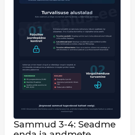
Sammud 3-4: Seadme
enda ja andmete