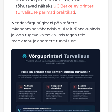
rõhutavad näiteks
UC Berkeley printeri
turvalisuse parimad praktikad
.
Nende võrguhügieeni põhimõtete
rakendamine vähendab oluliselt rünnakupinda
ja loob tugeva kaitsekihi, mis tagab teie
meelerahu ja andmete turvalisuse.